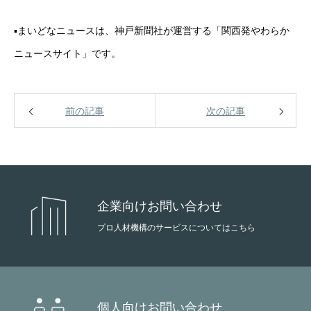
▪︎まいどなニュースは、神戸新聞社が運営する「関西発やわらか
企業情報
ニュースサイト」です。
ビジネス
エグゼクティブ
前の記事
次の記事
シニアメンバー
STORY
一人の物語を次代の力へ変える
企業向けお問い合わせ
プライバシーポリシー
プロ人材機構のサービスについてはこちら
個人情報保護方針
個人向けお問い合わせ
企業情報
ビジネス
エグゼクティブ
シニアメンバー
STORY