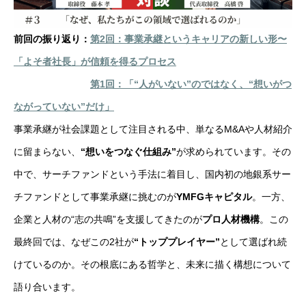
前回の振り返り：
第2回：事業承継というキャリアの新しい形〜
「よそ者社長」が信頼を得るプロセス
第1回：「“人がいない”のではなく、“想いがつ
ながっていない”だけ」
事業承継が社会課題として注目される中、単なるM&Aや人材紹介
に留まらない、
“想いをつなぐ仕組み”
が求められています。その
中で、サーチファンドという手法に着目し、国内初の地銀系サー
チファンドとして事業承継に挑むのが
YMFGキャピタル
。一方、
企業と人材の“志の共鳴”を支援してきたのが
プロ人材機構
。この
最終回では、なぜこの2社が
“トッププレイヤー”
として選ばれ続
けているのか。その根底にある哲学と、未来に描く構想について
語り合います。