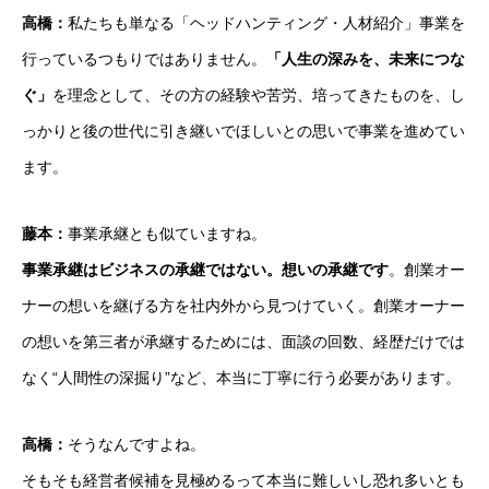
高橋：
私たちも単なる「ヘッドハンティング・人材紹介」事業を
ビジネス
行っているつもりではありません。
「人生の深みを、未来につな
エグゼクティブ
ぐ」
を理念として、その方の経験や苦労、培ってきたものを、し
っかりと後の世代に引き継いでほしいとの思いで事業を進めてい
シニアメンバー
ます。
STORY
一人の物語を次代の力へ変える
藤本：
事業承継とも似ていますね。
プライバシーポリシー
事業承継はビジネスの承継ではない。想いの承継です
。創業オー
ナーの想いを継げる方を社内外から見つけていく。創業オーナー
個人情報保護方針
の想いを第三者が承継するためには、面談の回数、経歴だけでは
なく“人間性の深掘り”など、本当に丁寧に行う必要があります。
企業情報
ビジネス
エグゼクティブ
シニアメンバー
STORY
高橋：
そうなんですよね。
そもそも経営者候補を見極めるって本当に難しいし恐れ多いとも