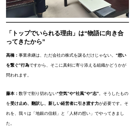
「トップでいられる理由」は“物語に向き合
ってきたから”
高橋：
事業承継は、ただ会社の株式を譲るだけじゃない。
“想い
を繋ぐ”行為
ですから、そこに真剣に寄り添える組織かどうかが
問われます。
藤本：
数字で割り切れない
“空気”や“社風”や“志”
。そうしたもの
を
受け止め、翻訳し、新しい経営者に引き渡す力
が必要です。そ
れを、我々は「地銀の信頼」と「人材の想い」でやってきまし
た。