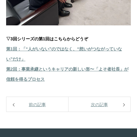
▽3回シリーズの第1回はこちらからどうぞ
第1回：「“人がいない”のではなく、“想いがつながっていな
い”だけ」
第2回：事業承継というキャリアの新しい形〜「よそ者社長」が
信頼を得るプロセス
前の記事
次の記事